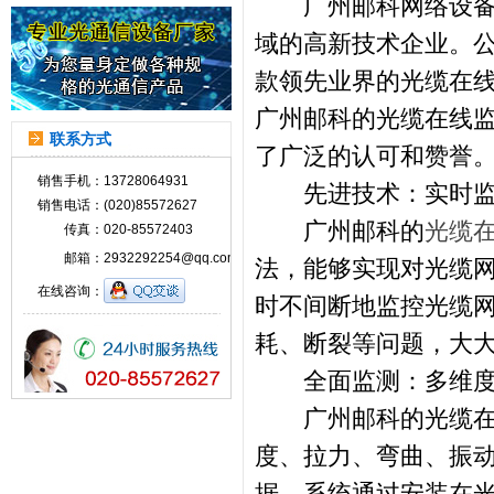
广州邮科网络设备有
域的高新技术企业。
款领先业界的光缆在
广州邮科的光缆在线
联系方式
了广泛的认可和赞誉
销售手机：
13728064931
先进技术：实时监
销售电话：
(020)85572627
广州邮科的
光缆
传真：
020-85572403
邮箱：
2932292254@qq.com
法，能够实现对光缆网
在线咨询：
时不间断地监控光缆
耗、断裂等问题，大
全面监测：多维度
广州邮科的光缆在线
度、拉力、弯曲、振
据。系统通过安装在