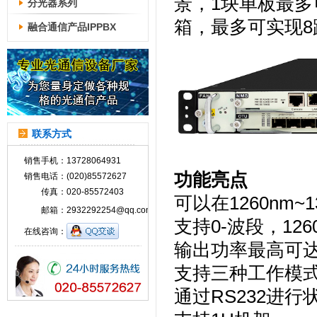
景，1块单板最多
分光器系列
箱，最多可实现
融合通信产品IPPBX
联系方式
销售手机：
13728064931
功能亮点
销售电话：
(020)85572627
传真：
020-85572403
可以在1260nm
邮箱：
2932292254@qq.com
支持0-波段，126
在线咨询：
输出功率最高可达
支持三种工作模式
通过RS232进